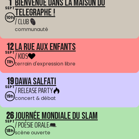
1
Bienvenue dans La Maison du
SEPT
Telegraphe !
10h
/ CLUB
communauté
12
La Rue aux enfants
SEPT
/ KIDS
11h
terrain d'expression libre
19
Dawa Salfati
SEPT
/ RELEASE PARTY
19h
concert & débat
26
Journée mondiale du Slam
SEPT
/ POÉSIE ORALE
18h
scène ouverte