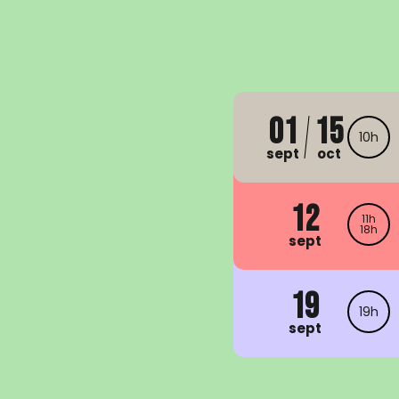
01
15
10h
sept
oct
12
11h
18h
sept
19
19h
sept