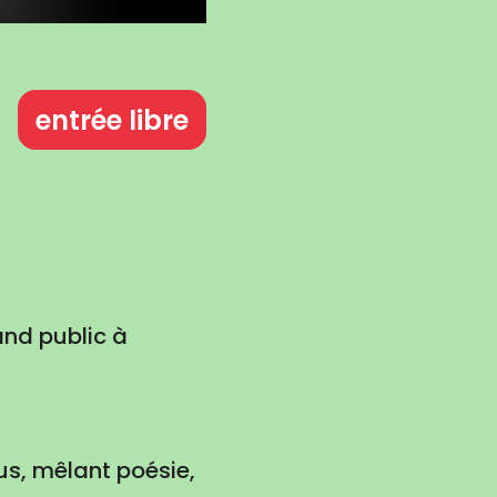
entrée libre
and public à
ous, mêlant poésie,