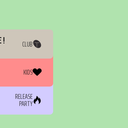
 !
CLUB
KIDS
RELEASE
PARTY