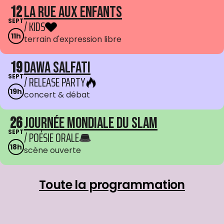
12
La Rue aux enfants
SEPT
/ KIDS
11h
terrain d'expression libre
19
Dawa Salfati
SEPT
/ RELEASE PARTY
19h
concert & débat
26
Journée mondiale du Slam
SEPT
/ POÉSIE ORALE
18h
scène ouverte
Toute la programmation