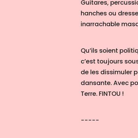
Guitares, percussio
hanches ou dresser 
inarrachable masq
Qu’ils soient polit
c’est toujours sou
de les dissimuler 
dansante. Avec pou
Terre. FINTOU !
-----