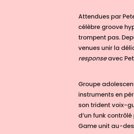
Attendues par Peter
célèbre groove hyp
trompent pas. Dep
venues unir la dél
response
avec Pete
Groupe adolescent
instruments en péri
son trident voix-g
d’un funk contrôl
Game unit au-dess