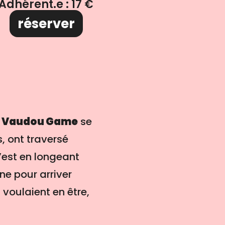
Adhérent.e : 17 €
réserver
r
Vaudou Game
se
, ont traversé
’est en longeant
ne pour arriver
 voulaient en être,