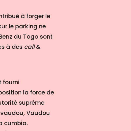
tribué à forger le
ur le parking ne
 Benz du Togo sont
ses à des
call
&
 fourni
osition la force de
utorité suprême
me vaudou, Vaudou
la cumbia.