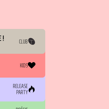
 !
CLUB
KIDS
RELEASE
PARTY