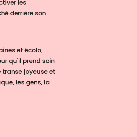
tiver les
ché derrière son
aines et écolo,
r qu'il prend soin
e transe joyeuse et
que, les gens, la