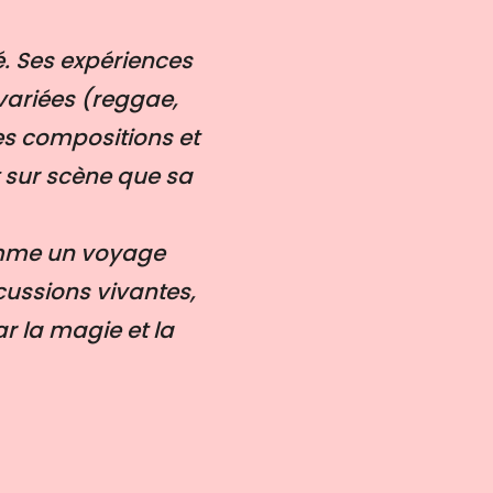
é. Ses expériences
variées (reggae,
es compositions et
t sur scène que sa
 comme un voyage
cussions vivantes,
r la magie et la