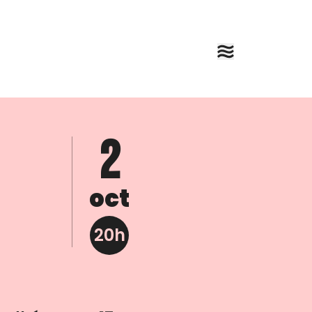
2
oct
20h