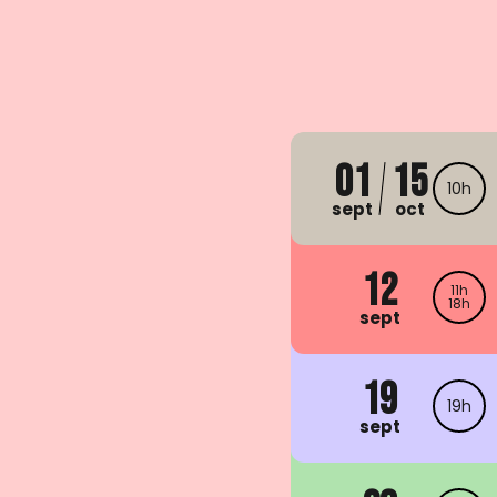
01
15
10h
sept
oct
12
11h
18h
sept
19
19h
sept