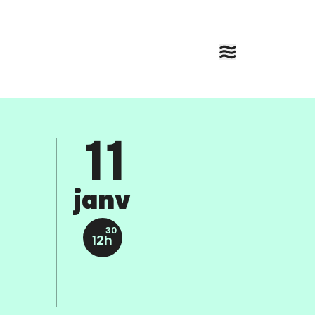
11
janv
30
12h