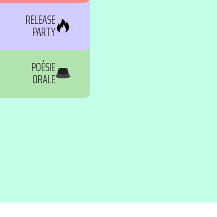
RELEASE
PARTY
POÉSIE
ORALE