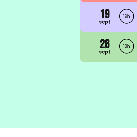
19
19h
sept
26
18h
sept