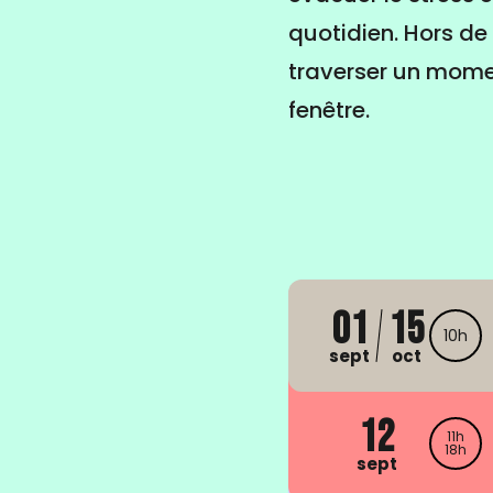
quotidien. Hors de 
traverser un momen
fenêtre.
01
15
10h
sept
oct
12
11h
18h
sept