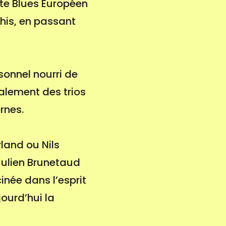
ste Blues Européen
his, en passant
rsonnel nourri de
galement des trios
rnes.
land ou Nils
 Julien Brunetaud
née dans l’esprit
jourd’hui la