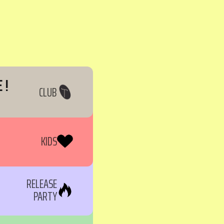
 !
CLUB
KIDS
RELEASE
PARTY