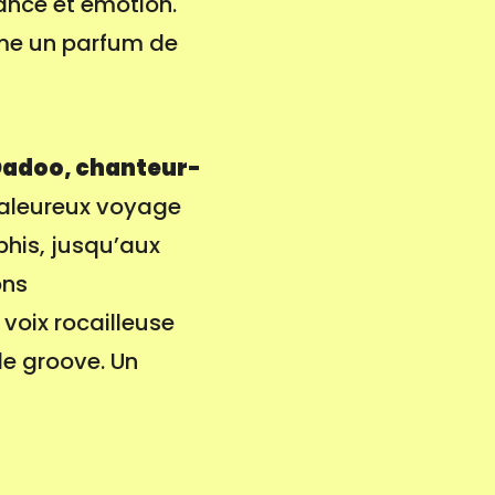
ance et émotion.
mme un parfum de
 Dadoo, chanteur-
aleureux voyage
phis, jusqu’aux
ons
 voix rocailleuse
le groove. Un