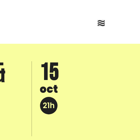
&
15
oct
21h