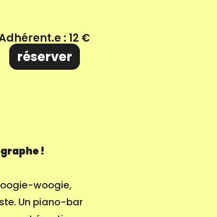
Adhérent.e : 12 €
réserver
egraphe !
 boogie-woogie,
ste. Un piano-bar