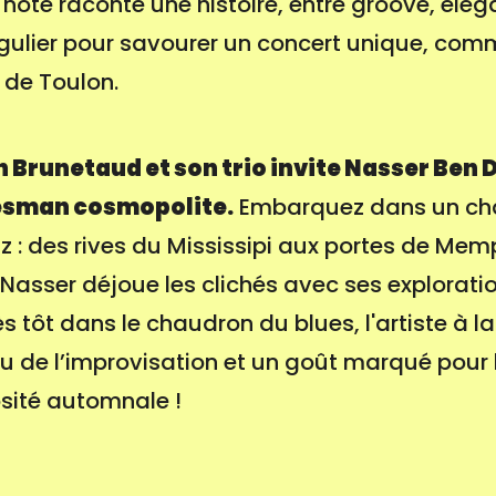
note raconte une histoire, entre groove, élég
gulier pour savourer un concert unique, co
 de Toulon.
n Brunetaud et son trio invite Nasser Ben
uesman cosmopolite.
Embarquez dans un ch
zz : des rives du Mississipi aux portes de Mem
Nasser déjoue les clichés avec ses explorati
 tôt dans le chaudron du blues, l'artiste à la
gu de l’improvisation et un goût marqué pour 
sité automnale !