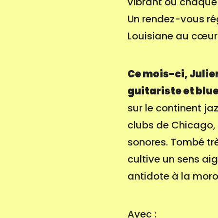
vibrant où chaque 
Un rendez-vous ré
Louisiane au cœur
Ce mois-ci, Julie
guitariste et bl
sur le continent ja
clubs de Chicago, 
sonores. Tombé très
cultive un sens ai
antidote à la moro
Avec :