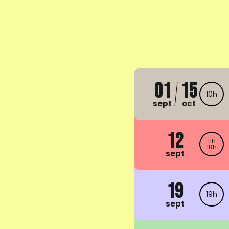
01
15
10h
sept
oct
12
11h
18h
sept
19
19h
sept