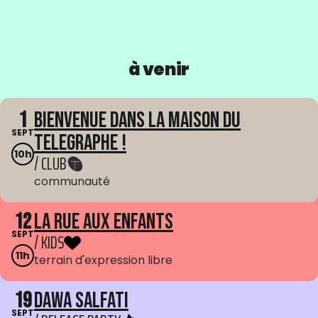
à venir
1
Bienvenue dans La Maison du
SEPT
Telegraphe !
10h
/ CLUB
communauté
12
La Rue aux enfants
SEPT
/ KIDS
11h
terrain d'expression libre
19
Dawa Salfati
SEPT