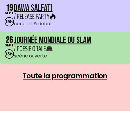
19
Dawa Salfati
SEPT
/ RELEASE PARTY
19h
concert & débat
26
Journée mondiale du Slam
SEPT
/ POÉSIE ORALE
18h
scène ouverte
Toute la programmation