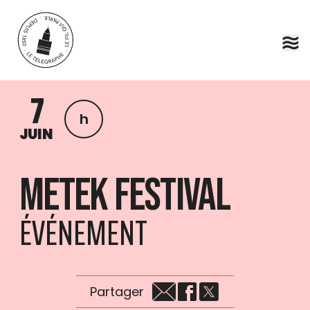
Aller au contenu principal
7
h
JUIN
Metek Festival
ÉVÉNEMENT
Partager