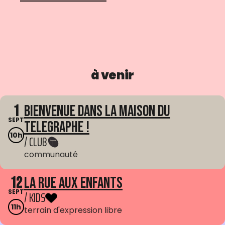
à venir
1
Bienvenue dans La Maison du
SEPT
Telegraphe !
10h
/ CLUB
communauté
12
La Rue aux enfants
SEPT
/ KIDS
11h
terrain d'expression libre