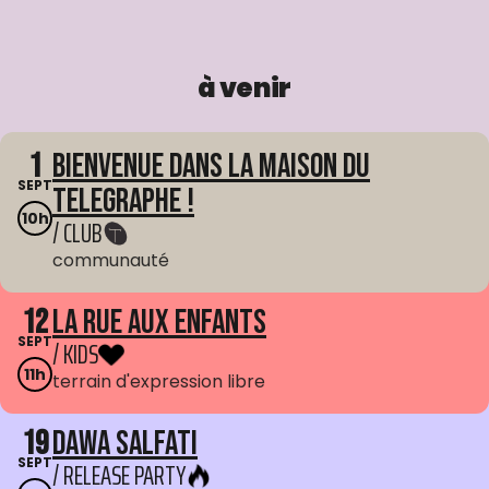
à venir
1
Bienvenue dans La Maison du
SEPT
Telegraphe !
10h
/ CLUB
communauté
12
La Rue aux enfants
SEPT
/ KIDS
11h
terrain d'expression libre
19
Dawa Salfati
SEPT
/ RELEASE PARTY