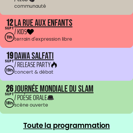
communauté
12
La Rue aux enfants
SEPT
/ KIDS
11h
terrain d'expression libre
19
Dawa Salfati
SEPT
/ RELEASE PARTY
19h
concert & débat
26
Journée mondiale du Slam
SEPT
/ POÉSIE ORALE
18h
scène ouverte
Toute la programmation