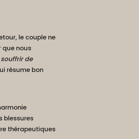
etour, le couple ne
ir que nous
 souffrir de
 qui résume bon
 harmonie
s blessures
être thérapeutiques