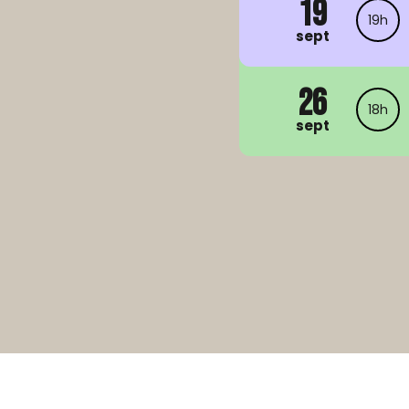
19
19h
sept
26
18h
sept