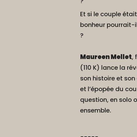
?
Et si le couple éta
bonheur pourrait-i
?
Maureen Mellet
,
(110 K) lance la ré
son histoire et son
et l’épopée du coup
question, en solo 
ensemble.
-----