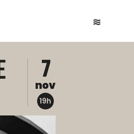
e
7
nov
19h