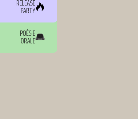
RELEASE
PARTY
POÉSIE
ORALE