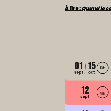
À lire :
Quand le c
01
15
10h
sept
oct
12
11h
18h
sept