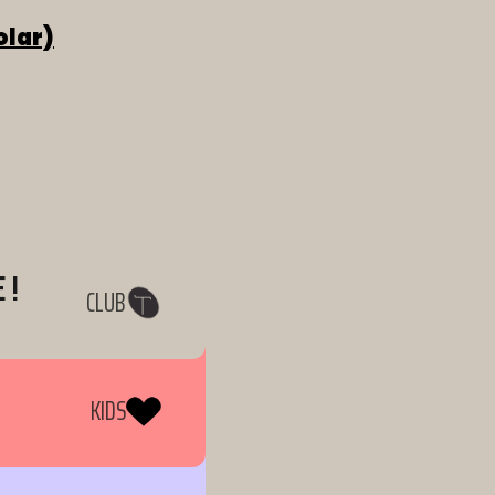
olar)
 !
CLUB
KIDS