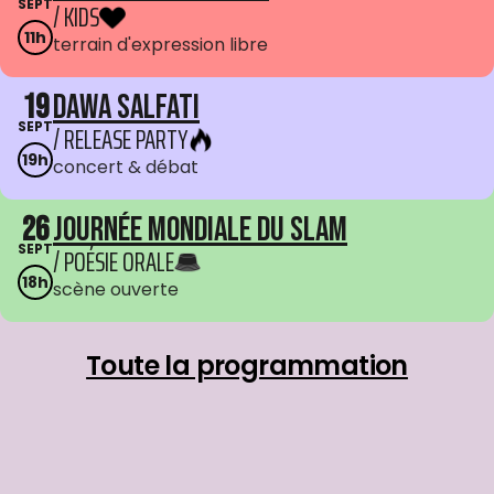
SEPT
/ KIDS
11h
terrain d'expression libre
19
Dawa Salfati
SEPT
/ RELEASE PARTY
19h
concert & débat
26
Journée mondiale du Slam
SEPT
/ POÉSIE ORALE
18h
scène ouverte
Toute la programmation