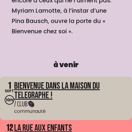
encore à ceux qui ne l’aiment pas.
Myriam Lamotte, à l’instar d’une
Pina Bausch, ouvre la porte du «
Bienvenue chez soi ».
à venir
1
Bienvenue dans La Maison du
SEPT
Telegraphe !
10h
/ CLUB
communauté
12
La Rue aux enfants