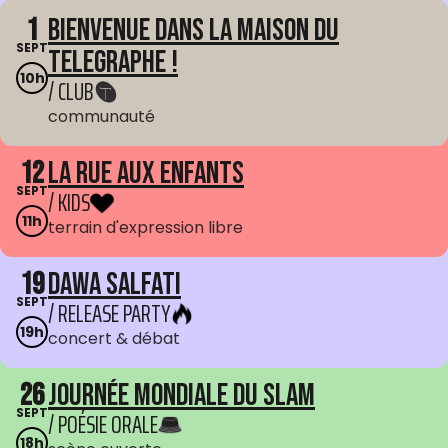
1
Bienvenue dans La Maison du
SEPT
Telegraphe !
10h
/ CLUB
communauté
12
La Rue aux enfants
SEPT
/ KIDS
11h
terrain d'expression libre
19
Dawa Salfati
SEPT
/ RELEASE PARTY
19h
concert & débat
26
Journée mondiale du Slam
SEPT
/ POÉSIE ORALE
18h