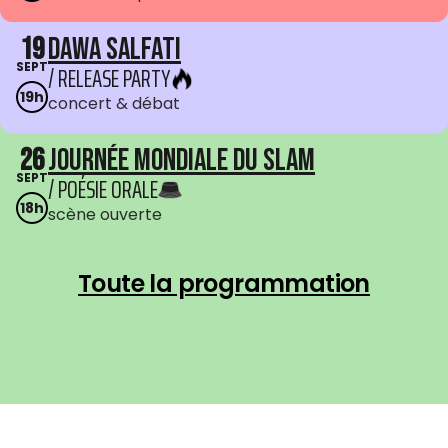
19
Dawa Salfati
SEPT
/ RELEASE PARTY
19h
concert & débat
26
Journée mondiale du Slam
SEPT
/ POÉSIE ORALE
18h
scène ouverte
Toute la programmation