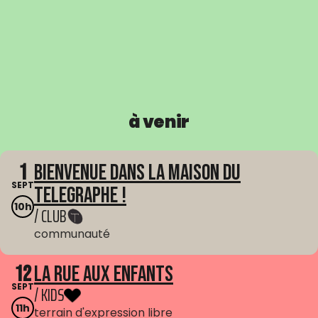
à venir
1
Bienvenue dans La Maison du
SEPT
Telegraphe !
10h
/ CLUB
communauté
12
La Rue aux enfants
SEPT
/ KIDS
11h
terrain d'expression libre