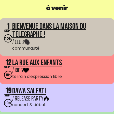
à venir
1
Bienvenue dans La Maison du
SEPT
Telegraphe !
10h
/ CLUB
communauté
12
La Rue aux enfants
SEPT
/ KIDS
11h
terrain d'expression libre
19
Dawa Salfati
SEPT
/ RELEASE PARTY
19h
concert & débat