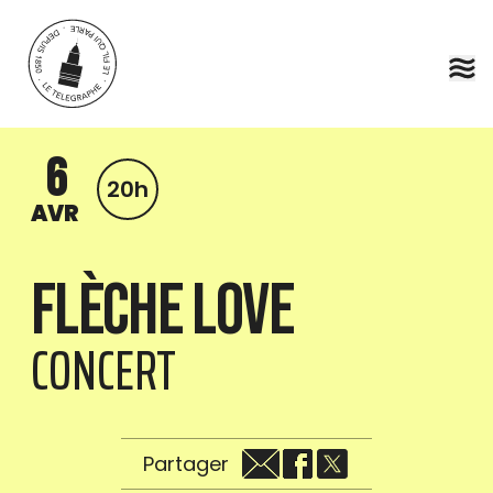
Aller au contenu principal
6
20h
AVR
Flèche Love
CONCERT
Partager