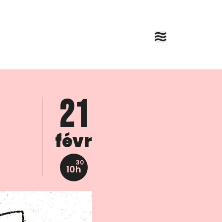
21
févr
30
10h