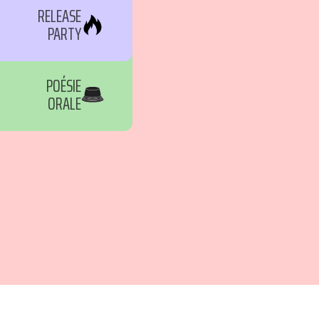
RELEASE
PARTY
POÉSIE
ORALE