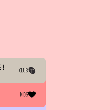
 !
CLUB
KIDS