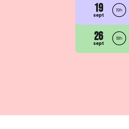
19
19h
sept
26
18h
sept