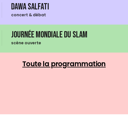
Dawa Salfati
concert & débat
Journée mondiale du Slam
scène ouverte
Toute la programmation