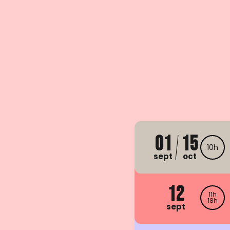
01
15
10h
sept
oct
12
11h
18h
sept