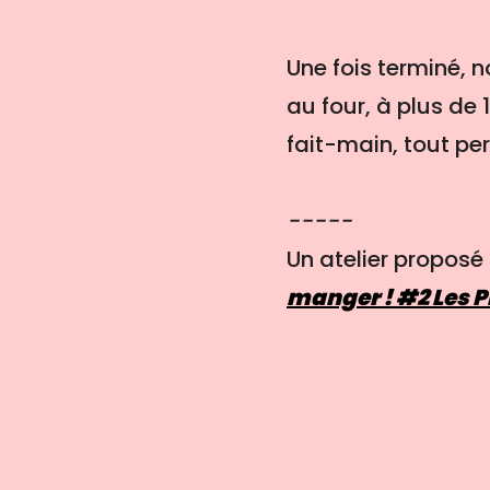
Une fois terminé, n
au four, à plus de 
fait-main, tout pe
-----
Un atelier proposé
manger ! #2 Les 