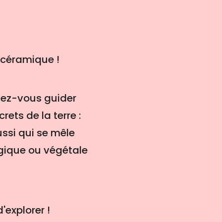
r céramique !
ssez-vous guider
rets de la terre :
ussi qui se mêle
ogique ou végétale
'explorer !