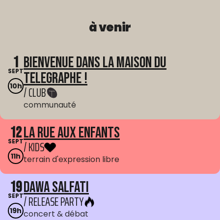
à venir
1
Bienvenue dans La Maison du
SEPT
Telegraphe !
10h
/ CLUB
communauté
12
La Rue aux enfants
SEPT
/ KIDS
11h
terrain d'expression libre
19
Dawa Salfati
SEPT
/ RELEASE PARTY
19h
concert & débat