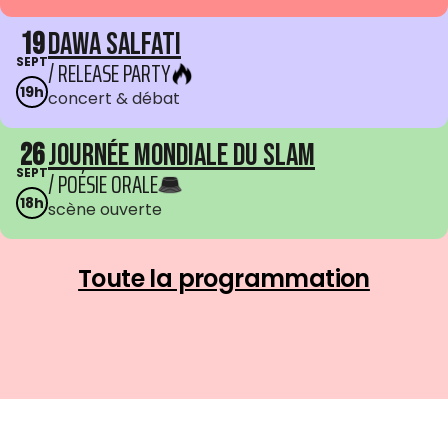
19
Dawa Salfati
SEPT
/ RELEASE PARTY
19h
concert & débat
26
Journée mondiale du Slam
SEPT
/ POÉSIE ORALE
18h
scène ouverte
Toute la programmation