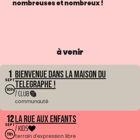
nombreuses et nombreux !
à venir
1
Bienvenue dans La Maison du
SEPT
Telegraphe !
10h
/ CLUB
communauté
12
La Rue aux enfants
SEPT
/ KIDS
11h
terrain d'expression libre