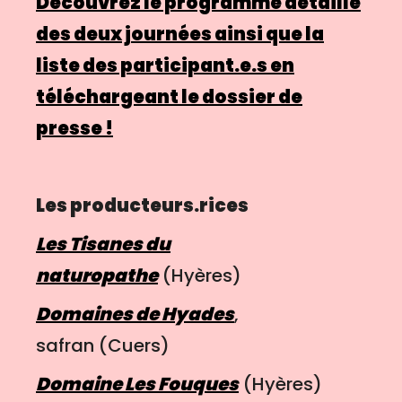
Découvrez le programme détaillé
des deux journées ainsi que la
liste des participant.e.s en
téléchargeant le dossier de
presse !
Les producteurs.rices
Les Tisanes du
naturopathe
(Hyères)
Domaines de Hyades
,
safran
(Cuers)
Domaine Les Fouques
(Hyères)