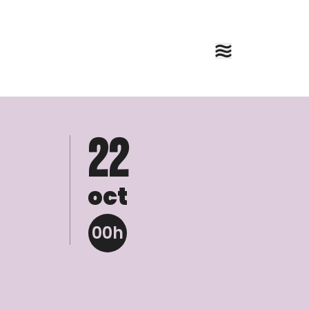
22
oct
00h