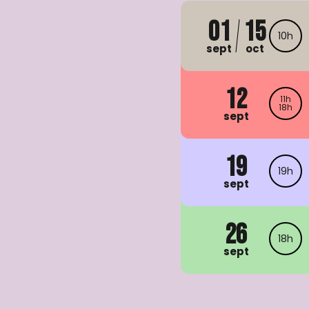
01
15
10h
sept
oct
12
11h
18h
sept
19
19h
sept
26
18h
sept