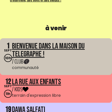
d’interview, des lives et des inédits !
à venir
1
Bienvenue dans La Maison du
SEPT
Telegraphe !
10h
/ CLUB
communauté
12
La Rue aux enfants
SEPT
/ KIDS
11h
terrain d'expression libre
19
Dawa Salfati