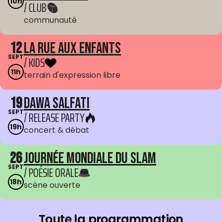
10h
/ CLUB
communauté
12
La Rue aux enfants
SEPT
/ KIDS
11h
terrain d'expression libre
19
Dawa Salfati
SEPT
/ RELEASE PARTY
19h
concert & débat
26
Journée mondiale du Slam
SEPT
/ POÉSIE ORALE
18h
scène ouverte
Toute la programmation