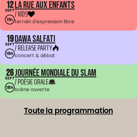
12
La Rue aux enfants
SEPT
/ KIDS
11h
terrain d'expression libre
19
Dawa Salfati
SEPT
/ RELEASE PARTY
19h
concert & débat
26
Journée mondiale du Slam
SEPT
/ POÉSIE ORALE
18h
scène ouverte
Toute la programmation