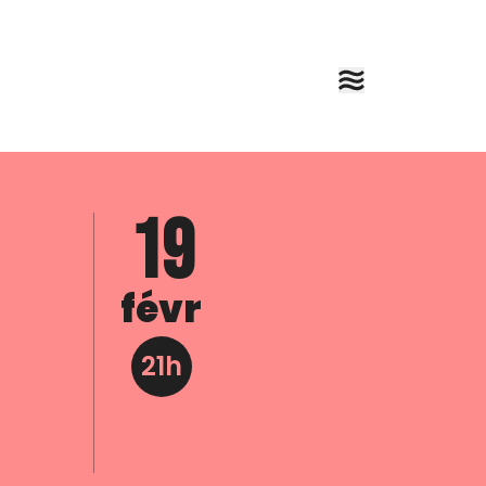
19
févr
21h