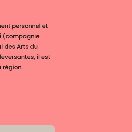
ment personnel et
i
(compagnie
l des Arts du
versantes, il est
a région.