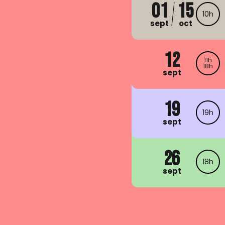
01
15
10h
sept
oct
12
11h
18h
sept
19
19h
sept
26
18h
sept