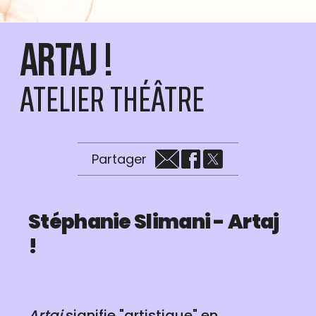
Artaj !
ATELIER THÉÂTRE
Partager
Stéphanie Slimani - Artaj
!
Artaj
signifie "artistique" en