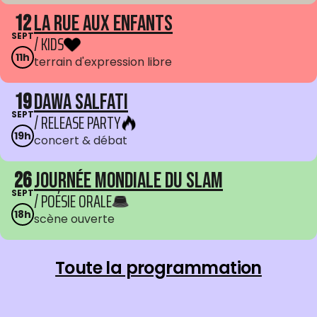
12
La Rue aux enfants
SEPT
/ KIDS
11h
terrain d'expression libre
19
Dawa Salfati
SEPT
/ RELEASE PARTY
19h
concert & débat
26
Journée mondiale du Slam
SEPT
/ POÉSIE ORALE
18h
scène ouverte
Toute la programmation