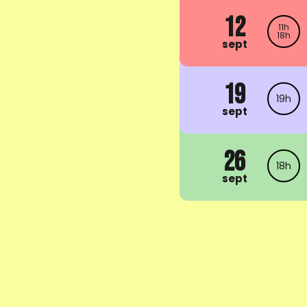
12
11h
18h
sept
19
19h
sept
26
18h
sept