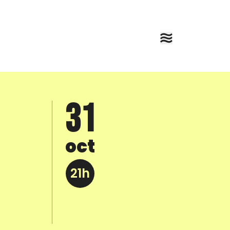
31
oct
21h