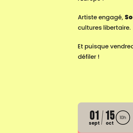
Artiste engagé,
So
cultures libertaire.
Et puisque vendredi
défiler !
01
15
10h
sept
oct