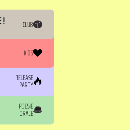
 !
CLUB
KIDS
RELEASE
PARTY
POÉSIE
ORALE