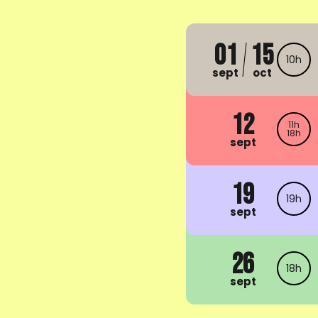
01
15
10h
sept
oct
12
11h
18h
sept
19
19h
sept
26
18h
sept