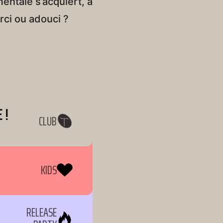
entale s’acquiert, à
rci ou adouci ?
 !
CLUB
KIDS
RELEASE