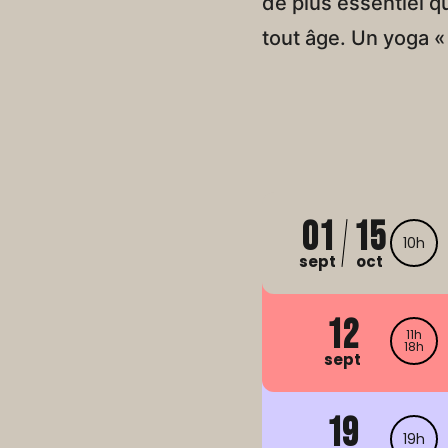
de plus essentiel q
tout âge. Un yoga «
01
15
10h
sept
oct
12
11h
18h
sept
19
19h