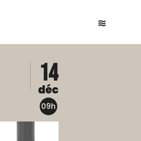
14
déc
09h