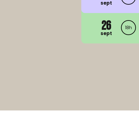
sept
26
18h
sept