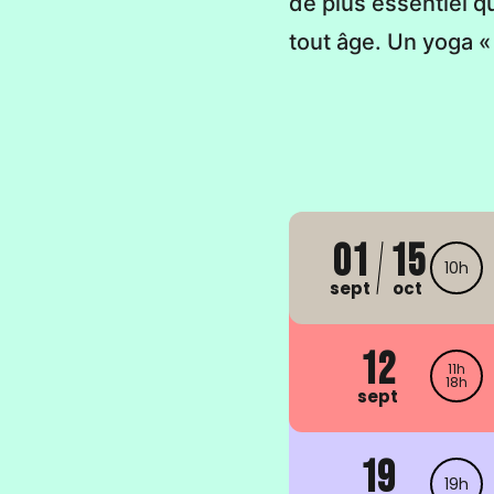
de plus essentiel q
tout âge. Un yoga «
01
15
10h
sept
oct
12
11h
18h
sept
19
19h