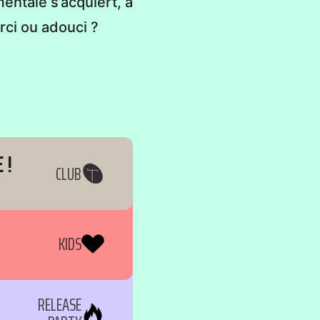
entale s’acquiert, à
rci ou adouci ?
 !
CLUB
KIDS
RELEASE