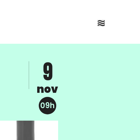
9
nov
09h