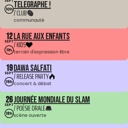
SEPT
Telegraphe !
10h
/ CLUB
communauté
12
La Rue aux enfants
SEPT
/ KIDS
11h
terrain d'expression libre
19
Dawa Salfati
SEPT
/ RELEASE PARTY
19h
concert & débat
26
Journée mondiale du Slam
SEPT
/ POÉSIE ORALE
18h
scène ouverte