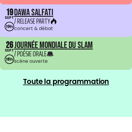
19
Dawa Salfati
SEPT
/ RELEASE PARTY
19h
concert & débat
26
Journée mondiale du Slam
SEPT
/ POÉSIE ORALE
18h
scène ouverte
Toute la programmation