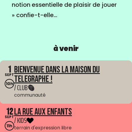
notion essentielle de plaisir de jouer
» confie-t-elle...
à venir
1
Bienvenue dans La Maison du
SEPT
Telegraphe !
10h
/ CLUB
communauté
12
La Rue aux enfants
SEPT
/ KIDS
11h
terrain d'expression libre