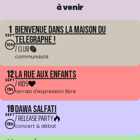
à venir
1
Bienvenue dans La Maison du
SEPT
Telegraphe !
10h
/ CLUB
communauté
12
La Rue aux enfants
SEPT
/ KIDS
11h
terrain d'expression libre
19
Dawa Salfati
SEPT
/ RELEASE PARTY
19h
concert & débat