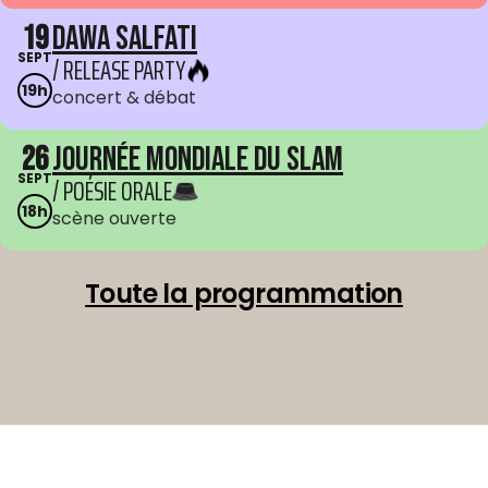
19
Dawa Salfati
SEPT
/ RELEASE PARTY
19h
concert & débat
26
Journée mondiale du Slam
SEPT
/ POÉSIE ORALE
18h
scène ouverte
Toute la programmation