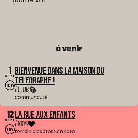
pour le Var.
à venir
1
Bienvenue dans La Maison du
SEPT
Telegraphe !
10h
/ CLUB
communauté
12
La Rue aux enfants
SEPT
/ KIDS
11h
terrain d'expression libre