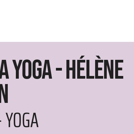
a Yoga - Hélène
n
- YOGA