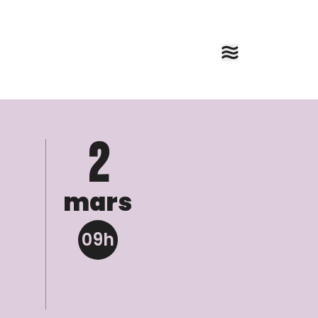
2
mars
09h