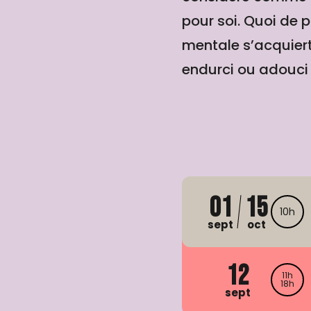
pour soi. Quoi de 
mentale s’acquiert,
endurci ou adouci
01
15
10h
sept
oct
12
11h
18h
sept