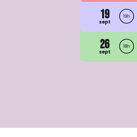
19
19h
sept
26
18h
sept