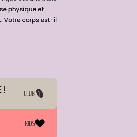
sse physique et
. Votre corps est-il
 !
CLUB
KIDS