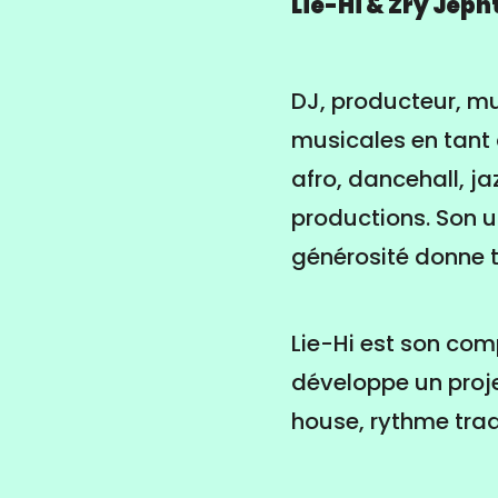
Lie-Hi &
Zry Jeph
DJ, producteur, mus
musicales en tant 
afro, dancehall, j
productions. Son un
générosité donne t
Lie-Hi est son comp
développe un proje
house, rythme trad