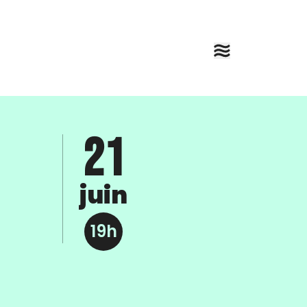
21
juin
19h