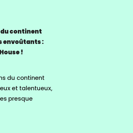
 du continent
s envoûtants :
 House !
ons du continent
reux et talentueux,
tes presque