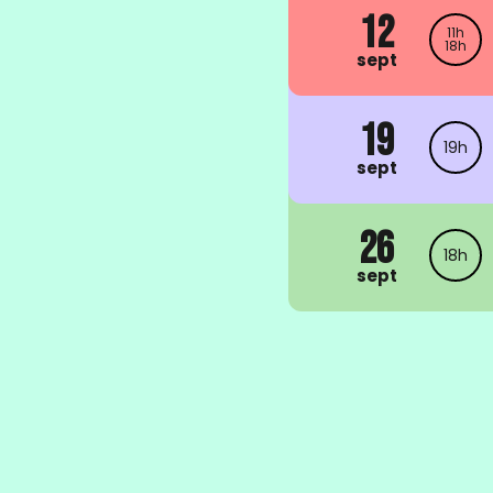
12
11h
18h
sept
19
19h
sept
26
18h
sept