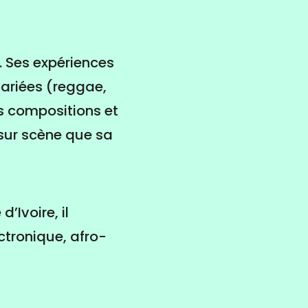
é. Ses expériences
variées (reggae,
es compositions et
 sur scène que sa
’Ivoire, il
ctronique, afro-