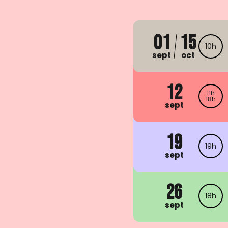
01
15
10h
sept
oct
12
11h
18h
sept
19
19h
sept
26
18h
sept