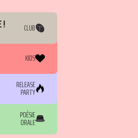
 !
CLUB
KIDS
RELEASE
PARTY
POÉSIE
ORALE