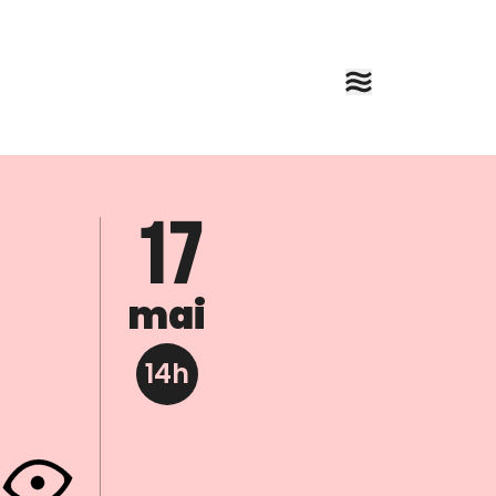
17
mai
14h