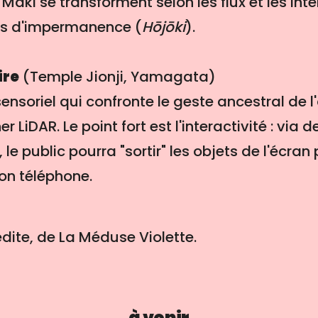
Maki se transforment selon les flux et les inter
is d'impermanence (
Hōjōki
).
ire
(Temple Jionji, Yamagata)
soriel qui confronte le geste ancestral de l'
r LiDAR. Le point fort est l'interactivité : vi
le public pourra "sortir" les objets de l'écran
son téléphone.
édite, de La Méduse Violette.
à venir