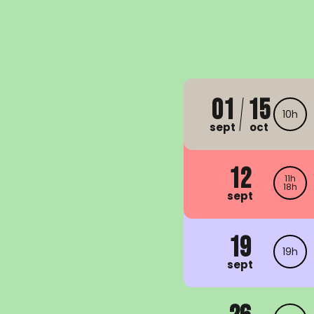
01
15
10h
sept
oct
12
11h
18h
sept
19
19h
sept