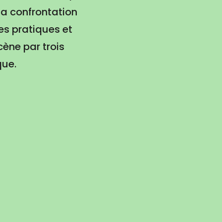
sa confrontation
les pratiques et
cène par trois
que.