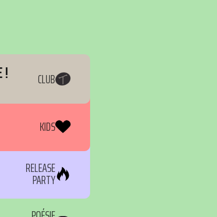
 !
CLUB
KIDS
RELEASE
PARTY
POÉSIE