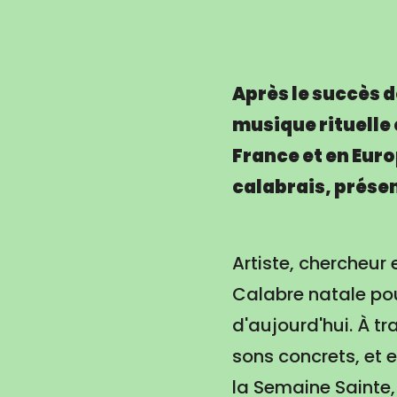
Après le succès 
musique rituelle 
France et en Eur
calabrais, prése
Artiste, chercheur 
Calabre natale po
d'aujourd'hui. À t
sons concrets, et 
la Semaine Sainte