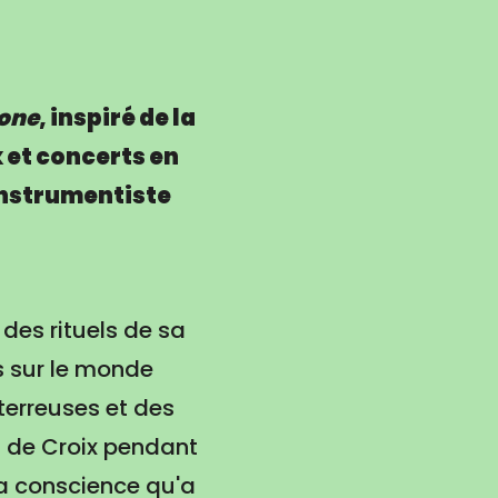
ione
, inspiré de la
x et concerts en
instrumentiste
 des rituels de sa
s sur le monde
terreuses et des
n de Croix pendant
la conscience qu'a