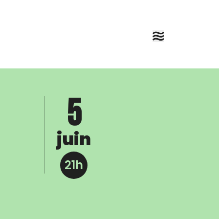
5
juin
21h