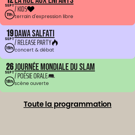
12
La Rue aux enfants
SEPT
/ KIDS
11h
terrain d'expression libre
19
Dawa Salfati
SEPT
/ RELEASE PARTY
19h
concert & débat
26
Journée mondiale du Slam
SEPT
/ POÉSIE ORALE
18h
scène ouverte
Toute la programmation