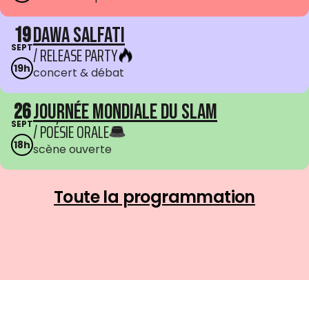
19
Dawa Salfati
SEPT
/ RELEASE PARTY
19h
concert & débat
26
Journée mondiale du Slam
SEPT
/ POÉSIE ORALE
18h
scène ouverte
Toute la programmation