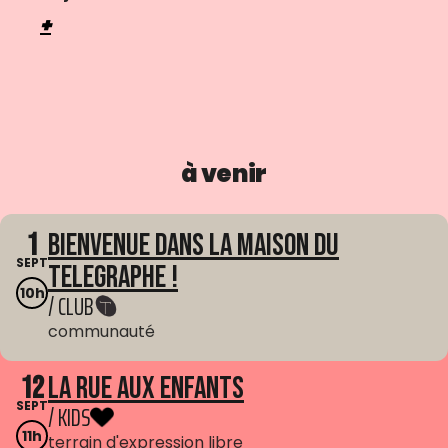
+
à venir
1
Bienvenue dans La Maison du
SEPT
Telegraphe !
10h
/ CLUB
communauté
12
La Rue aux enfants
SEPT
/ KIDS
11h
terrain d'expression libre