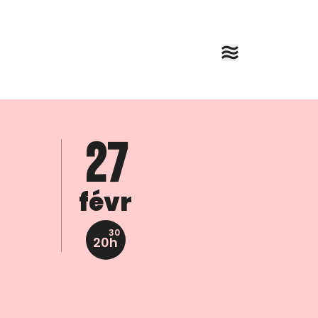
27
févr
30
20h