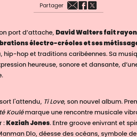
Partager
son port d’attache,
David Walters fait rayon
brations électro-créoles et ses métissag
 hip-hop et traditions caribéennes. Sa musiqu
pression heureuse, sonore et dansante, d’un
e.
sort l'attendu,
Ti Love
, son nouvel album. Prem
té Koulé
marque une rencontre musicale vibr
r :
Keziah Jones
. Entre groove enivrant et spiri
 Manman Dlo, déesse des océans, symbole de