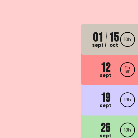
01
15
10h
sept
oct
12
11h
18h
sept
19
19h
sept
26
18h
sept