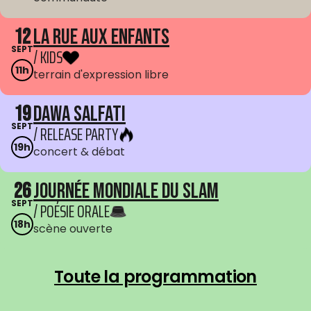
12
La Rue aux enfants
SEPT
/ KIDS
11h
terrain d'expression libre
19
Dawa Salfati
SEPT
/ RELEASE PARTY
19h
concert & débat
26
Journée mondiale du Slam
SEPT
/ POÉSIE ORALE
18h
scène ouverte
Toute la programmation