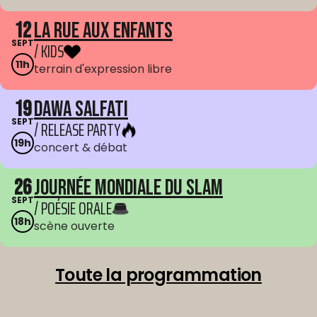
12
La Rue aux enfants
SEPT
/ KIDS
11h
terrain d'expression libre
19
Dawa Salfati
SEPT
/ RELEASE PARTY
19h
concert & débat
26
Journée mondiale du Slam
SEPT
/ POÉSIE ORALE
18h
scène ouverte
Toute la programmation