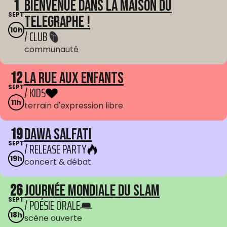
1
Bienvenue dans La Maison du
SEPT
Telegraphe !
10h
/ CLUB
communauté
12
La Rue aux enfants
SEPT
/ KIDS
11h
terrain d'expression libre
19
Dawa Salfati
SEPT
/ RELEASE PARTY
19h
concert & débat
26
Journée mondiale du Slam
SEPT
/ POÉSIE ORALE
18h
scène ouverte