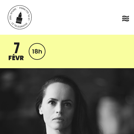
Aller au contenu principal
7
18h
FÉVR