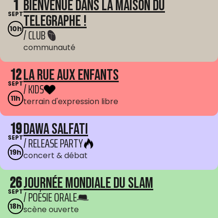
1
Bienvenue dans La Maison du
SEPT
Telegraphe !
10h
/ CLUB
communauté
12
La Rue aux enfants
SEPT
/ KIDS
11h
terrain d'expression libre
19
Dawa Salfati
SEPT
/ RELEASE PARTY
19h
concert & débat
26
Journée mondiale du Slam
SEPT
/ POÉSIE ORALE
18h
scène ouverte