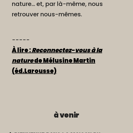
nature… et, par là-même, nous
retrouver nous-mêmes.
-----
À lire :
Reconnectez-vous à la
nature
de Mélusine Martin
(éd.Larousse)
à venir