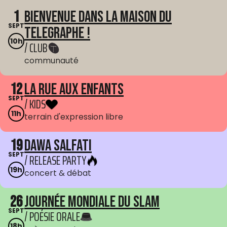
1
Bienvenue dans La Maison du
SEPT
Telegraphe !
10h
/ CLUB
communauté
12
La Rue aux enfants
SEPT
/ KIDS
11h
terrain d'expression libre
19
Dawa Salfati
SEPT
/ RELEASE PARTY
19h
concert & débat
26
Journée mondiale du Slam
SEPT
/ POÉSIE ORALE
18h