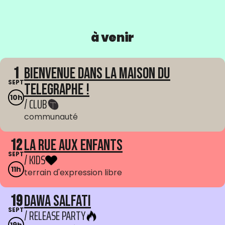
à venir
1
Bienvenue dans La Maison du
SEPT
Telegraphe !
10h
/ CLUB
communauté
12
La Rue aux enfants
SEPT
/ KIDS
11h
terrain d'expression libre
19
Dawa Salfati
SEPT
/ RELEASE PARTY