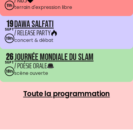
11h
terrain d'expression libre
19
Dawa Salfati
SEPT
/ RELEASE PARTY
19h
concert & débat
26
Journée mondiale du Slam
SEPT
/ POÉSIE ORALE
18h
scène ouverte
Toute la programmation