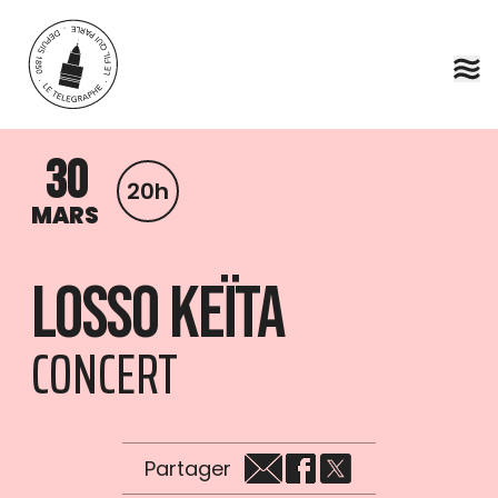
Aller au contenu principal
30
20h
MARS
Losso Keïta
CONCERT
Partager