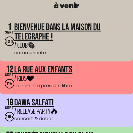
à venir
1
Bienvenue dans La Maison du
SEPT
Telegraphe !
10h
/ CLUB
communauté
12
La Rue aux enfants
SEPT
/ KIDS
11h
terrain d'expression libre
19
Dawa Salfati
SEPT
/ RELEASE PARTY
19h
concert & débat