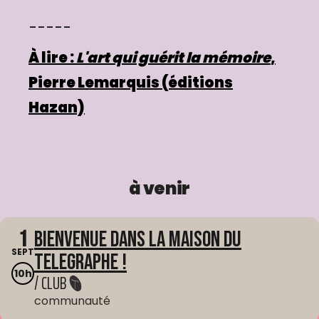
-----
À lire :
L'art qui guérit la mémoire
,
Pierre Lemarquis (éditions
Hazan)
à venir
1
Bienvenue dans La Maison du
SEPT
Telegraphe !
10h
/ CLUB
communauté