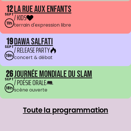
12
La Rue aux enfants
SEPT
/ KIDS
11h
terrain d'expression libre
19
Dawa Salfati
SEPT
/ RELEASE PARTY
19h
concert & débat
26
Journée mondiale du Slam
SEPT
/ POÉSIE ORALE
18h
scène ouverte
Toute la programmation