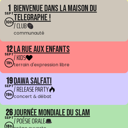
1
Bienvenue dans La Maison du
SEPT
Telegraphe !
10h
/ CLUB
communauté
12
La Rue aux enfants
SEPT
/ KIDS
11h
terrain d'expression libre
19
Dawa Salfati
SEPT
/ RELEASE PARTY
19h
concert & débat
26
Journée mondiale du Slam
SEPT
/ POÉSIE ORALE
18h