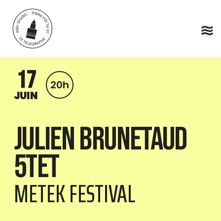
Aller au contenu principal
17
20h
JUIN
Julien Brunetaud
5tet
METEK FESTIVAL