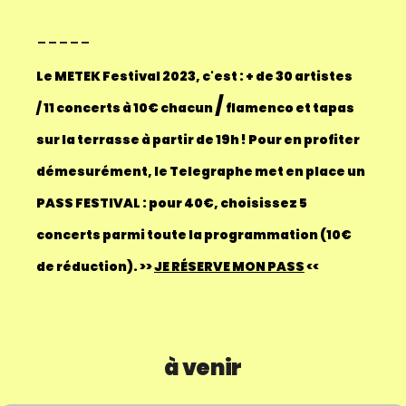
-----
Le METEK Festival 2023, c'est :
+ de 30 artistes
/
/ 11 concerts à 10€ chacun
flamenco et tapas
sur la terrasse à partir de 19h !
Pour en profiter
démesurément, le Telegraphe met en place un
PASS FESTIVAL : pour 40€, choisissez 5
concerts parmi toute la programmation (10€
de réduction).
>>
JE RÉSERVE MON PASS
<<
à venir