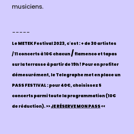
musiciens.
-----
Le METEK Festival 2023, c'est :
+ de 30 artistes
/
/ 11 concerts à 10€ chacun
flamenco et tapas
sur la terrasse à partir de 19h !
Pour en profiter
démesurément, le Telegraphe met en place un
PASS FESTIVAL : pour 40€, choisissez 5
concerts parmi toute la programmation (10€
de réduction).
>>
JE RÉSERVE MON PASS
<<