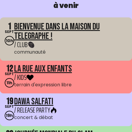
à venir
1
Bienvenue dans La Maison du
SEPT
Telegraphe !
10h
/ CLUB
communauté
12
La Rue aux enfants
SEPT
/ KIDS
11h
terrain d'expression libre
19
Dawa Salfati
SEPT
/ RELEASE PARTY
19h
concert & débat